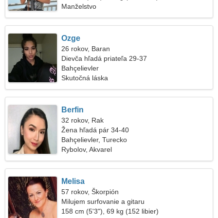
Manželstvo
Ozge
26 rokov, Baran
Dievča hľadá priateľa 29-37
Bahçelievler
Skutočná láska
Berfin
32 rokov, Rak
Žena hľadá pár 34-40
Bahçelievler, Turecko
Rybolov, Akvarel
Melisa
57 rokov, Škorpión
Milujem surfovanie a gitaru
158 cm (5'3"), 69 kg (152 libier)