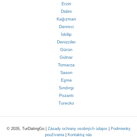
Erzin
Didim
Kağızman
Demirci
İskilip
Denizciler
Gürün
Gülnar
Tomarza
Sason
Eşme
Sındırgı
Pozantı
Turecko
© 2026, TurDatingGo |
Zásady ochrany osobných údajov
|
Podmienky
používania
|
Kontaktuj nás