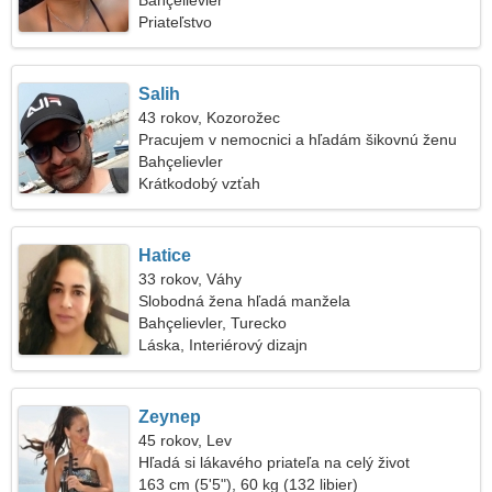
Bahçelievler
Priateľstvo
Salih
43 rokov, Kozorožec
Pracujem v nemocnici a hľadám šikovnú ženu
Bahçelievler
Krátkodobý vzťah
Hatice
33 rokov, Váhy
Slobodná žena hľadá manžela
Bahçelievler, Turecko
Láska, Interiérový dizajn
Zeynep
45 rokov, Lev
Hľadá si lákavého priateľa na celý život
163 cm (5'5"), 60 kg (132 libier)