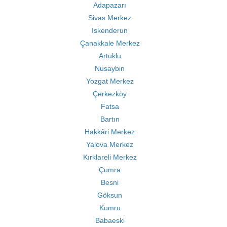
Adapazarı
Sivas Merkez
Iskenderun
Çanakkale Merkez
Artuklu
Nusaybin
Yozgat Merkez
Çerkezköy
Fatsa
Bartın
Hakkâri Merkez
Yalova Merkez
Kırklareli Merkez
Çumra
Besni
Göksun
Kumru
Babaeski