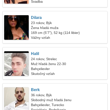
Svadba
Dilara
23 rokov, Býk
Žena hľadá muža
169 cm (5'7"), 52 kg (114 libier)
Vážny vzťah
Halil
24 rokov, Strelec
Muž hľadá ženu 22-30
Bahçelievler
Skutočný vzťah
Berk
36 rokov, Býk
Slobodný muž hľadá ženu
Bahçelievler, Turecko
Sociológia, Podnikanie