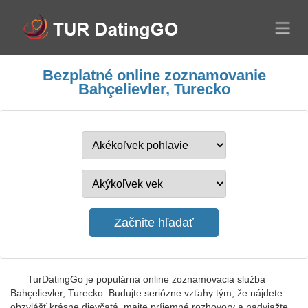
Bezplatné online zoznamovanie
Bahçelievler, Turecko
TurDatingGo je populárna online zoznamovacia služba
Bahçelievler, Turecko. Budujte seriózne vzťahy tým, že nájdete
obzvlášť krásne dievčatá, majte príjemné rozhovory a nadviažte