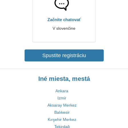
Začnite chatovať
V slovenčine
Spustite registráciu
Iné miesta, mestá
Ankara
Izmir
Aksaray Merkez
Balıkesir
Kırşehir Merkez
Tekirdağ