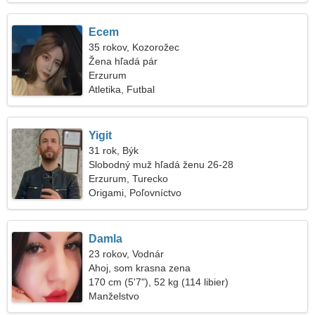
Ecem
35 rokov, Kozorožec
Žena hľadá pár
Erzurum
Atletika, Futbal
Yigit
31 rok, Býk
Slobodný muž hľadá ženu 26-28
Erzurum, Turecko
Origami, Poľovníctvo
Damla
23 rokov, Vodnár
Ahoj, som krasna zena
170 cm (5'7"), 52 kg (114 libier)
Manželstvo