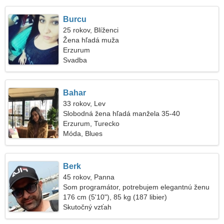
Burcu
25 rokov, Blíženci
Žena hľadá muža
Erzurum
Svadba
Bahar
33 rokov, Lev
Slobodná žena hľadá manžela 35-40
Erzurum, Turecko
Móda, Blues
Berk
45 rokov, Panna
Som programátor, potrebujem elegantnú ženu
176 cm (5'10"), 85 kg (187 libier)
Skutočný vzťah