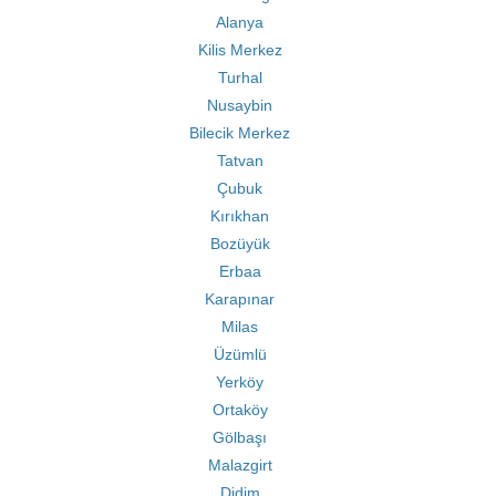
Alanya
Kilis Merkez
Turhal
Nusaybin
Bilecik Merkez
Tatvan
Çubuk
Kırıkhan
Bozüyük
Erbaa
Karapınar
Milas
Üzümlü
Yerköy
Ortaköy
Gölbaşı
Malazgirt
Didim