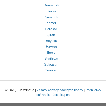
Güroymak
Gürsu
Şemdinli
Kemer
Horasan
Şiran
Boyalık
Havran
Eşme
Sivrihisar
Şalpazarı
Turecko
© 2026, TurDatingGo |
Zásady ochrany osobných údajov
|
Podmienky
používania
|
Kontaktuj nás