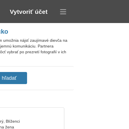
Vytvoriť účet
cko
ám umožnia nájsť zaujímavé dievča na
príjemnú komunikáciu. Partnera
 vybrať po prezretí fotografií v ich
rý, Blíženci
na žena