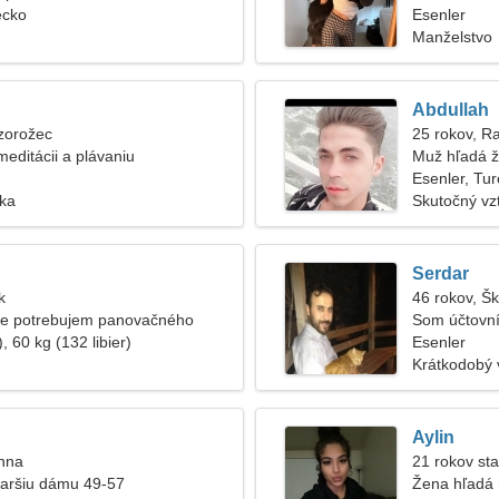
ecko
Esenler
Manželstvo
Abdullah
zorožec
25 rokov, R
editácii a plávaniu
Muž hľadá 
Esenler, Tu
ska
Skutočný vz
Serdar
k
46 rokov, Š
ie potrebujem panovačného
Som účtovní
, 60 kg (132 libier)
Esenler
Krátkodobý 
Aylin
anna
21 rokov sta
taršiu dámu 49-57
Žena hľadá