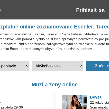
Prihlásiť sa
zplatné online zoznamovanie Esenler, Ture
zoznamovacia služba Esenler, Turecko. Rôzne kritériá vyhľadávania v
ilých filtrov vám pomôže rýchlo nájsť tých správnych používateľov pre 
h medzi mužmi alebo ženami zaregistrovanými na stránke si budete môcť
znamke Esenler pre miestnych obyvateľov, cudzincov, turistov.
Muži a ženy online
Beyza
v
22 rokov sta
 priateľa 29-36
Som emotív