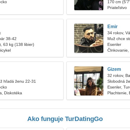
ecko
170 cm (5'7"
Priateľstvo
Emir
k
34 rokov, V
pár 38-42
Muž chce st
, 63 kg (138 libier)
Esenler
Bicykel
Člnkovanie, 
Gizem
32 rokov, B
ž hľadá ženu 22-31
Slobodná ž
ecko
Esenler, Tu
ka, Diskotéka
Plachtenie, 
Ako funguje TurDatingGo