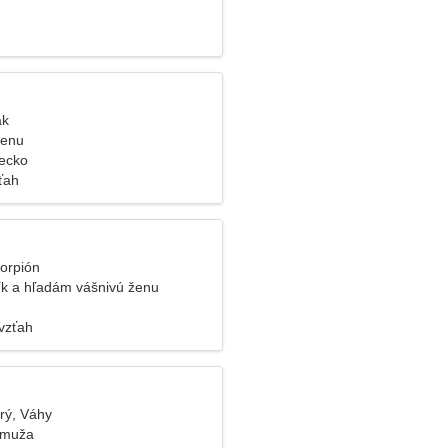
ak
ženu
recko
ťah
korpión
k a hľadám vášnivú ženu
vzťah
rý, Váhy
 muža