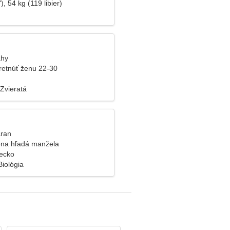
), 54 kg (119 libier)
áhy
retnúť ženu 22-30
Zvieratá
aran
ena hľadá manžela
recko
Biológia