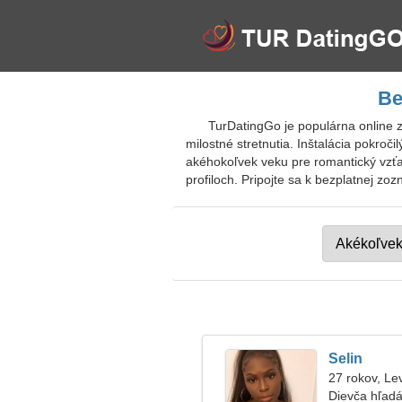
Be
TurDatingGo je populárna online 
milostné stretnutia. Inštalácia pokroč
akéhokoľvek veku pre romantický vzťa
profiloch. Pripojte sa k bezplatnej zo
Selin
27 rokov, Le
Dievča hľadá