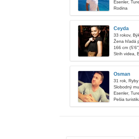
Esenler, Tur
Rodina
Ceyda
33 rokov, Bý
Žena hľadá 
166 cm (5'6")
Strih videa, 
Osman
31 rok, Ryby
Slobodný mu
Esenler, Tur
Pešia turisti