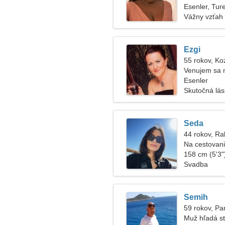
Esenler, Tur
Vážny vzťah
Ezgi
55 rokov, Ko
Venujem sa m
Esenler
Skutočná lá
Seda
44 rokov, Ra
Na cestovan
muža
158 cm (5'3")
Svadba
Semih
59 rokov, P
Muž hľadá s