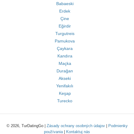
Babaeski
Erdek
Çine
Eğirdir
Turgutreis
Pamukova
Çaykara
Kandıra
Maçka
Durağan
Akseki
Yenifakılı
Keşap
Turecko
© 2026, TurDatingGo |
Zásady ochrany osobných údajov
|
Podmienky
používania
|
Kontaktuj nás