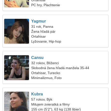
Ortahisar
PC hry, Plachtenie
Yagmur
31 rok, Panna
Žena hľadá pár
Ortahisar
Lyžovanie, Hip-hop
Cansu
32 rokov, Blíženci
Slobodná žena hľadá manžela 35-44
Ortahisar, Turecko
Minimalizmus, Foto
Kubra
57 rokov, Býk
Milujem zvieratká a filmy
155 cm (5'2"), 63 kg (138 libier)