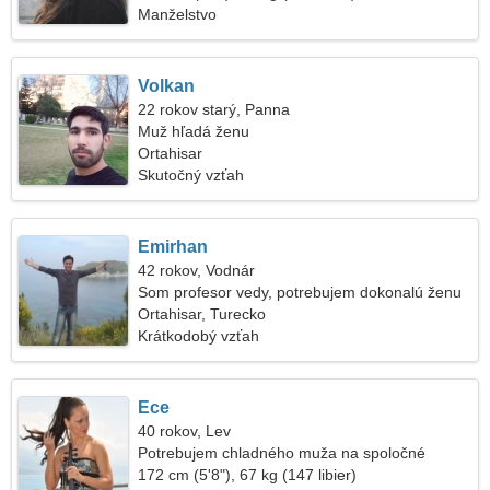
Manželstvo
Volkan
22 rokov starý, Panna
Muž hľadá ženu
Ortahisar
Skutočný vzťah
Emirhan
42 rokov, Vodnár
Som profesor vedy, potrebujem dokonalú ženu
Ortahisar, Turecko
Krátkodobý vzťah
Ece
40 rokov, Lev
Potrebujem chladného muža na spoločné
varenie
172 cm (5'8"), 67 kg (147 libier)