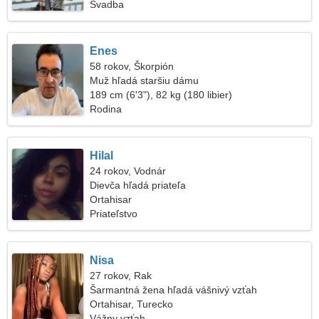
Svadba
Enes
58 rokov, Škorpión
Muž hľadá staršiu dámu
189 cm (6'3"), 82 kg (180 libier)
Rodina
Hilal
24 rokov, Vodnár
Dievča hľadá priateľa
Ortahisar
Priateľstvo
Nisa
27 rokov, Rak
Šarmantná žena hľadá vášnivý vzťah
Ortahisar, Turecko
Vážny vzťah