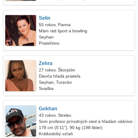
Selin
55 rokov, Panna
Mám rád šport a bowling
Seyhan
Priateľstvo
Zehra
27 rokov, Škorpión
Dievča hľadá priateľa
Seyhan, Turecko
Svadba
Gokhan
43 rokov, Strelec
Som profesor prírodných vied a hľadám vášnivú
ženu
178 cm (5'11"), 90 kg (198 libier)
Krátkodobý vzťah