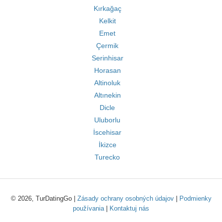
Kırkağaç
Kelkit
Emet
Çermik
Serinhisar
Horasan
Altinoluk
Altınekin
Dicle
Uluborlu
İscehisar
İkizce
Turecko
© 2026, TurDatingGo |
Zásady ochrany osobných údajov
|
Podmienky
používania
|
Kontaktuj nás