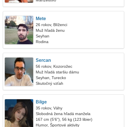
Manželstvo
Mete
26 rokov, Blíženci
Muž hľadá ženu
Seyhan
Rodina
Sercan
56 rokov, Kozorožec
Muž hľadá staršiu dámu
Seyhan, Turecko
Skutočný vzťah
Bilge
35 rokov, Váhy
Slobodná žena hľadá manžela
167 cm (5'6"), 56 kg (123 libier)
Humor, Športové aktivity