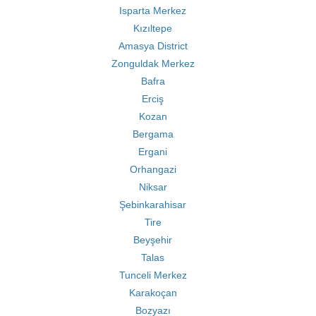
Isparta Merkez
Kızıltepe
Amasya District
Zonguldak Merkez
Bafra
Erciş
Kozan
Bergama
Ergani
Orhangazi
Niksar
Şebinkarahisar
Tire
Beyşehir
Talas
Tunceli Merkez
Karakoçan
Bozyazı