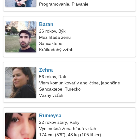
Programovanie, Plávanie
Baran
26 rokov, Býk
Muž hľadá ženu
Sancaktepe
Krátkodobý vzťah
Zehra
56 rokov, Rak
Viem komunikovať v angličtine, japončine
Sancaktepe, Turecko
Vážny vzťah
Rumeysa
22 rokov starý, Váhy
Výnimočná žena hľadá vzťah
174 cm (5'9"), 48 kg (105 libier)