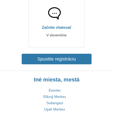
Začnite chatovať
V slovenčine
Spustite registráciu
Iné miesta, mestá
Esenler
Elâzığ Merkez
Sultangazi
Uşak Merkez