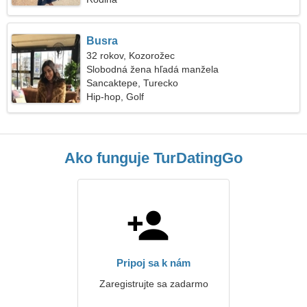
Busra
32 rokov, Kozorožec
Slobodná žena hľadá manžela
Sancaktepe, Turecko
Hip-hop, Golf
Ako funguje TurDatingGo
Pripoj sa k nám
Zaregistrujte sa zadarmo