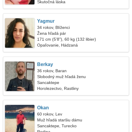
Skutočná láska
Yagmur
34 rokov, Blíženci
Žena hľadá pár
171 cm (5'8"), 60 kg (132 libier)
Opaľovanie, Hádzaná
Berkay
36 rokov, Baran
Slobodný muž hľadá ženu
Sancaktepe
Horolezectvo, Rastliny
Okan
60 rokov, Lev
Muž hľadá staršiu dámu
Sancaktepe, Turecko
Rodina