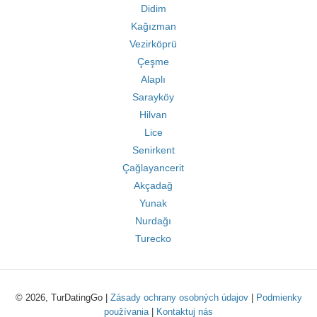
Didim
Kağızman
Vezirköprü
Çeşme
Alaplı
Sarayköy
Hilvan
Lice
Senirkent
Çağlayancerit
Akçadağ
Yunak
Nurdağı
Turecko
© 2026, TurDatingGo |
Zásady ochrany osobných údajov
|
Podmienky
používania
|
Kontaktuj nás