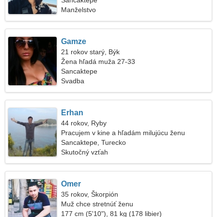
lyžovačku
Sancaktepe
Manželstvo
Gamze
21 rokov starý, Býk
Žena hľadá muža 27-33
Sancaktepe
Svadba
Erhan
44 rokov, Ryby
Pracujem v kine a hľadám milujúcu ženu
Sancaktepe, Turecko
Skutočný vzťah
Omer
35 rokov, Škorpión
Muž chce stretnúť ženu
177 cm (5'10"), 81 kg (178 libier)