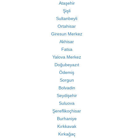
Ataşehir
Şişli
Sultanbeyli
Ortahisar
Giresun Merkez
Akhisar
Fatsa
Yalova Merkez
Doğubeyazıt
Ödemiş
Sorgun
Bolvadin
Seydişehir
Suluova
Şereflikoçhisar
Burhaniye
Kırkkavak
Kırkağaç